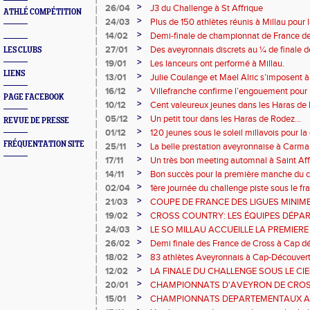
de Rouergue
>
26/04
J3 du Challenge à St Affrique
ATHLÉ COMPÉTITION
>
24/03
Plus de 150 athlètes réunis à Millau pour 
piste
>
14/02
Demi-finale de championnat de France de
et Benjamins Aveyronnais dans la boue du
>
27/01
Des aveyronnais discrets au ¼ de finale d
LES CLUBS
>
19/01
Les lanceurs ont performé à Millau.
LIENS
>
13/01
Julie Coulange et Mael Alric s’imposent 
>
16/12
Villefranche confirme l’engouement pour l
PAGE FACEBOOK
>
10/12
Cent valeureux jeunes dans les Haras de
>
05/12
Un petit tour dans les Haras de Rodez...
REVUE DE PRESSE
>
01/12
120 jeunes sous le soleil millavois pour
Challenge Cross
FRÉQUENTATION SITE
>
25/11
La belle prestation aveyronnaise à Carma
>
17/11
Un très bon meeting automnal à Saint Aff
>
14/11
Bon succès pour la première manche du c
>
02/04
1ère journée du challenge piste sous le fra
>
21/03
COUPE DE FRANCE DES LIGUES MINI
(ACSA) AU BOUT DE L'EFFORT EN EQUIP
>
19/02
CROSS COUNTRY: LES ÉQUIPES DÉPA
AUTRES AVEYRONNAIS ONT PORTE FIE
ET BENJAMINS ONT PORTE LE MAILLO
>
24/03
LE SO MILLAU ACCUEILLE LA PREMIE
DEPARTEMENT
CARCASSONNE
PISTE
>
26/02
Demi finale des France de Cross à Cap d
Benjamins ont couru sous les couleurs de
>
18/02
83 athlètes Aveyronnais à Cap-Découvert
avant le France de cross country.
>
12/02
LA FINALE DU CHALLENGE SOUS LE CIE
DE PANAT
>
20/01
CHAMPIONNATS D'AVEYRON DE CROS
VABRE
>
15/01
CHAMPIONNATS DEPARTEMENTAUX A