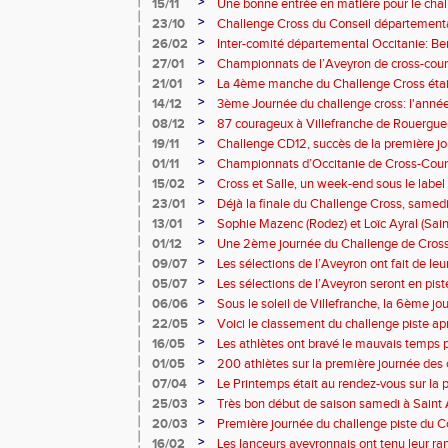
LONGS A MILLAU
>
15/11
Une bonne entrée en matière pour le chal
aveyronnais
>
23/10
Challenge Cross du Conseil départemental
novembre à La Primaube
>
26/02
Inter-comité départemental Occitanie: B
Aveyronnais aux places d'honneur!
>
27/01
Championnats de l’Aveyron de cross-count
faille du SO Millau
>
21/01
La 4ème manche du Challenge Cross était
>
14/12
3ème Journée du challenge cross: l'année
soleil de Vabre
>
08/12
87 courageux à Villefranche de Rouergue
>
19/11
Challenge CD12, succès de la première j
>
01/11
Championnats d’Occitanie de Cross-Count
ont montré le maillot de l'Aveyron aux Int
>
15/02
Cross et Salle, un week-end sous le label 
département.
>
23/01
Déjà la finale du Challenge Cross, samedi
Panat
>
13/01
Sophie Mazenc (Rodez) et Loïc Ayral (Saint-
Rome
>
01/12
Une 2ème journée du Challenge de Cross 
Villefranche de Rouergue
>
09/07
Les sélections de l’Aveyron ont fait de l
>
05/07
Les sélections de l’Aveyron seront en pi
>
06/06
Sous le soleil de Villefranche, la 6ème jo
promesses.
>
22/05
Voici le classement du challenge piste a
>
16/05
Les athlètes ont bravé le mauvais temps p
performances à Vabre.
>
01/05
200 athlètes sur la première journée de
Rodez
>
07/04
Le Printemps était au rendez-vous sur la p
>
25/03
Très bon début de saison samedi à Saint A
>
20/03
Première journée du challenge piste du 
à Saint Affrique
>
16/02
Les lanceurs aveyronnais ont tenu leur ran