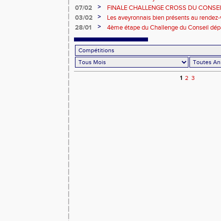
>
07/02
FINALE CHALLENGE CROSS DU CONSE
L'AVEYRON.
>
03/02
Les aveyronnais bien présents au rendez-v
>
28/01
4ème étape du Challenge du Conseil dép
Saint Affrique : ils ont été 100 sur les pa
1
2
3