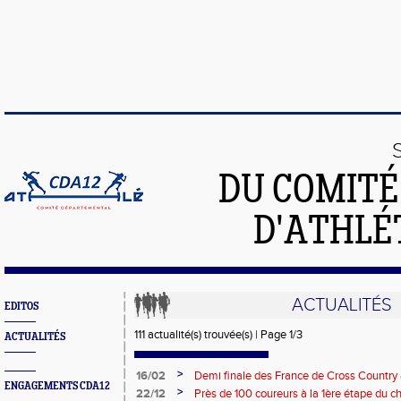
DU COMIT
D'ATHLÉ
ACTUALITÉS
EDITOS
111 actualité(s) trouvée(s) | Page 1/3
ACTUALITÉS
>
16/02
Demi finale des France de Cross Country 
ENGAGEMENTS CDA12
BEF BEM a honoré le maillot!
>
22/12
Près de 100 coureurs à la 1ère étape du c