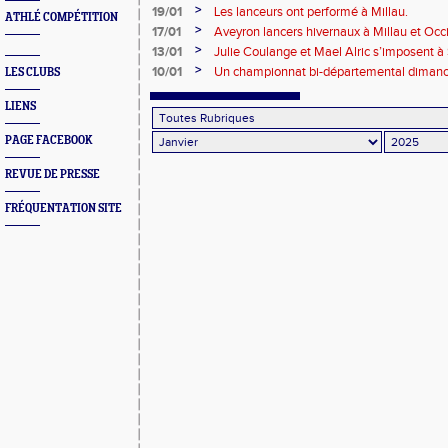
Tarbes
>
19/01
Les lanceurs ont performé à Millau.
ATHLÉ COMPÉTITION
>
17/01
Aveyron lancers hivernaux à Millau et Oc
Bompas
>
13/01
Julie Coulange et Mael Alric s’imposent à
>
10/01
Un championnat bi-départemental dimanch
LES CLUBS
fête soit belle !!!
LIENS
PAGE FACEBOOK
REVUE DE PRESSE
FRÉQUENTATION SITE