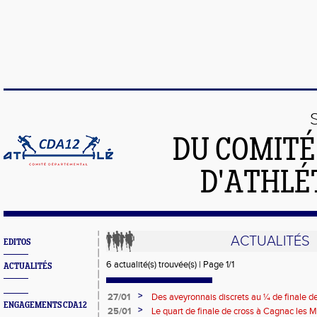
DU COMIT
D'ATHLÉ
ACTUALITÉS
EDITOS
6 actualité(s) trouvée(s) | Page 1/1
ACTUALITÉS
>
27/01
Des aveyronnais discrets au ¼ de finale de
ENGAGEMENTS CDA12
>
25/01
Le quart de finale de cross à Cagnac les Mi