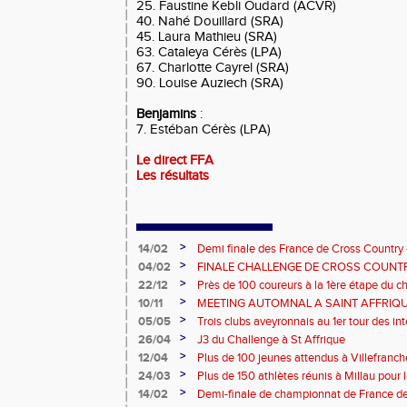
25. Faustine Kebli Oudard (ACVR)
40. Nahé Douillard (SRA)
45. Laura Mathieu (SRA)
63. Cataleya Cérès (LPA)
67. Charlotte Cayrel (SRA)
90. Louise Auziech (SRA)
Benjamins
:
7. Estéban Cérès (LPA)
Le direct FFA
Les résultats
>
14/02
Demi finale des France de Cross Country -
sélection Aveyron BEF BEM motivée!
>
04/02
FINALE CHALLENGE DE CROSS COUNTR
PANAT
>
22/12
Près de 100 coureurs à la 1ère étape du c
de Rouergue
>
10/11
MEETING AUTOMNAL A SAINT AFFRIQ
>
05/05
Trois clubs aveyronnais au 1er tour des i
>
26/04
J3 du Challenge à St Affrique
>
12/04
Plus de 100 jeunes attendus à Villefranc
>
24/03
Plus de 150 athlètes réunis à Millau pour 
piste
>
14/02
Demi-finale de championnat de France de