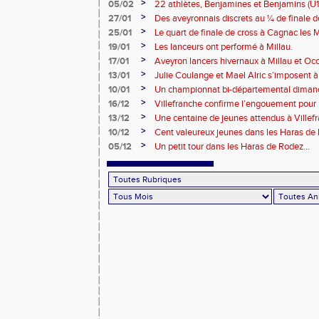
et Benjamins Aveyronnais dans la boue du
>
05/02
22 athlètes, Benjamines et Benjamins (U1
lors des 1/2 Finales des France de Cross
>
27/01
Des aveyronnais discrets au ¼ de finale d
>
25/01
Le quart de finale de cross à Cagnac les M
Tarbes
>
19/01
Les lanceurs ont performé à Millau.
>
17/01
Aveyron lancers hivernaux à Millau et Oc
Bompas
>
13/01
Julie Coulange et Mael Alric s’imposent 
>
10/01
Un championnat bi-départemental dimanc
la fête soit belle !!!
>
16/12
Villefranche confirme l’engouement pour l
>
13/12
Une centaine de jeunes attendus à Villef
>
10/12
Cent valeureux jeunes dans les Haras de
>
05/12
Un petit tour dans les Haras de Rodez...