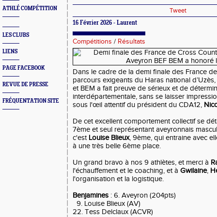
ATHLÉ COMPÉTITION
Tweet
16 Février 2026 - Laurent
LES CLUBS
Compétitions
/
Résultats
LIENS
PAGE FACEBOOK
Dans le cadre de la demi finale des France de
parcours exigeants du Haras national d’Uzès,
REVUE DE PRESSE
et BEM a fait preuve de sérieux et de détermin
interdépartementale, sans se laisser impressi
FRÉQUENTATION SITE
sous l'œil attentif du président du CDA12,
Nic
De cet excellent comportement collectif se dé
7ème et seul représentant aveyronnais masculin;
c'est
Louise Blieux
, 9ème, qui entraine avec el
à une très belle 6ème place.
Un grand bravo à nos 9 athlètes, et merci à
R
l'échauffement et le coaching, et à
Gwilaine
,
H
l'organisation et la logistique.
Benjamines
: 6. Aveyron (204pts)
9. Louise Blieux (AV)
22. Tess Delclaux (ACVR)