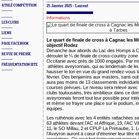
ATHLÉ COMPÉTITION
25 Janvier 2025 - Laurent
Informations
LES CLUBS
LIENS
Le quart de finale de cross à Cagnac les
PAGE FACEBOOK
objectif Rodez
Dimanche aux abords du Lac des Homps à Ca
REVUE DE PRESSE
dérouler le ¼ de finale de cross-country zone
Occitanie avec près de 1000 engagés. Par mi
FRÉQUENTATION SITE
athlètes aveyronnais, qui au lendemain de le
hausser le ton en vue du grand rendez-vous la
février. Des benjamins aux masters, sans oubli
aura pas moins de 13 classements individuels
courses prévues. Le niveau sera relevé avec
clubs toulousains, très ambitieux dans ce do
aveyronnais feront tout leur possible pour inté
et même se frayer une place sur le podium, in
équipes.
Les ruthénois avec les 4 entités rattachées s
63 athlètes devant l’AC st Affrique, 19, l’AC V
11, le SO Millau, 2 et CPLP La Primaube, 1.
l’Aveyron auront à cœur d’étrenner leur titre e
prestations. On peut fort logiquement penser