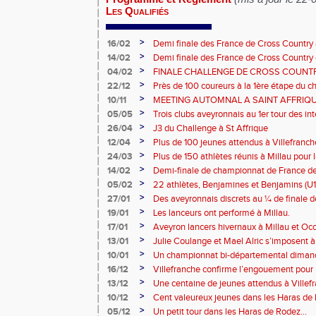
Les Qualifiés
>
16/02
Demi finale des France de Cross Country 
BEF BEM a honoré le maillot!
>
14/02
Demi finale des France de Cross Country -
sélection Aveyron BEF BEM motivée!
>
04/02
FINALE CHALLENGE DE CROSS COUNTR
PANAT
>
22/12
Près de 100 coureurs à la 1ère étape du c
de Rouergue
>
10/11
MEETING AUTOMNAL A SAINT AFFRIQ
>
05/05
Trois clubs aveyronnais au 1er tour des i
>
26/04
J3 du Challenge à St Affrique
>
12/04
Plus de 100 jeunes attendus à Villefranc
>
24/03
Plus de 150 athlètes réunis à Millau pour 
piste
>
14/02
Demi-finale de championnat de France de
et Benjamins Aveyronnais dans la boue du
>
05/02
22 athlètes, Benjamines et Benjamins (U1
lors des 1/2 Finales des France de Cross
>
27/01
Des aveyronnais discrets au ¼ de finale d
>
19/01
Les lanceurs ont performé à Millau.
>
17/01
Aveyron lancers hivernaux à Millau et Oc
Bompas
>
13/01
Julie Coulange et Mael Alric s’imposent 
>
10/01
Un championnat bi-départemental dimanc
la fête soit belle !!!
>
16/12
Villefranche confirme l’engouement pour l
>
13/12
Une centaine de jeunes attendus à Villef
>
10/12
Cent valeureux jeunes dans les Haras de
>
05/12
Un petit tour dans les Haras de Rodez...