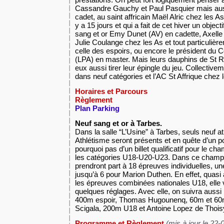
Cassandre Gauchy et Paul Pasquier mais aus
cadet, au saint affricain Maël Alric chez les A
y a 15 jours et qui a fait de cet hiver un objec
sang et or Emy Dunet (AV) en cadette, Axelle
Julie Coulange chez les As et tout particuliè
celle des espoirs, ou encore le président du 
(LPA) en master. Mais leurs dauphins de St 
eux aussi tirer leur épingle du jeu. Collectiv
dans neuf catégories et l’AC St Affrique chez
Horaires et Parcours
Règlement
Plan Parking
Neuf sang et or à Tarbes.
Dans la salle “L’Usine” à Tarbes, seuls neuf 
Athlétisme seront présents et en quête d’un po
pourquoi pas d’un billet qualificatif pour le 
les catégories U18-U20-U23. Dans ce champio
prendront part à 18 épreuves individuelles, un
jusqu’à 6 pour Marion Duthen. En effet, quasi
les épreuves combinées nationales U18, elle va
quelques réglages. Avec elle, on suivra auss
400m espoir, Thomas Hugounenq, 60m et 60m
Scigala, 200m U18 et Antoine Lopez de Thoi
Programme et Règlement
(mis à jour le 22-