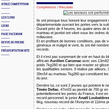
ATHLÉ COMPÉTITION
Compétitions
/
Résultats
LES CLUBS
Ils ont presque tous honoré leur engagement s
départementale ouvrant les portes vers la su
LIENS
Durant près de 4 heures, les quatre aires de l
marteau et javelot ont vibré sous les ordres du
PAGE FACEBOOK
millavoise.
Et en profitant de bonnes conditions, pas de ve
REVUE DE PRESSE
généraux et malgré le vent, ils ont été nombre
records.
FRÉQUENTATION SITE
Et il n’est pas surprenant de voir en haut du bil
affricain
Aurélien Carcenac
avec ses 13m82 r
poids 7kg260 et qui bien que master se gliss
les qualifiables seniors. Il réalise par ailleur
39m54 au marteau 7kg260 qui constituent les 
du jour.
Derrière lui, ce sont 2 jeunes qui pointent le 
Timéo Dellac
, 47m03 au javelot de 700 gr en 
potentiellement les portes du France, il est en
record personnel; le
junior
Anaël Loubatière
6kg, nouveau record de l’Aveyron et 11ème
pe