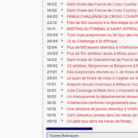
>
16/02
Demi finale des France de Cross Country 
BEF BEM a honoré le maillot!
>
14/02
Demi finale des France de Cross Country -
sélection Aveyron BEF BEM motivée!
>
04/02
FINALE CHALLENGE DE CROSS COUNTR
PANAT
>
22/12
Près de 100 coureurs à la 1ère étape du c
de Rouergue
>
10/11
MEETING AUTOMNAL A SAINT AFFRIQ
>
05/05
Trois clubs aveyronnais au 1er tour des i
>
26/04
J3 du Challenge à St Affrique
>
12/04
Plus de 100 jeunes attendus à Villefranc
>
24/03
Plus de 150 athlètes réunis à Millau pour 
piste
>
14/02
Demi-finale de championnat de France de
et Benjamins Aveyronnais dans la boue du
>
05/02
22 athlètes, Benjamines et Benjamins (U1
lors des 1/2 Finales des France de Cross
>
27/01
Des aveyronnais discrets au ¼ de finale d
>
25/01
Le quart de finale de cross à Cagnac les M
Tarbes
>
17/01
Aveyron lancers hivernaux à Millau et Oc
Bompas
>
13/01
Julie Coulange et Mael Alric s’imposent 
>
10/01
Un championnat bi-départemental dimanc
la fête soit belle !!!
>
16/12
Villefranche confirme l’engouement pour l
>
13/12
Une centaine de jeunes attendus à Villef
>
10/12
Cent valeureux jeunes dans les Haras de
>
05/12
Un petit tour dans les Haras de Rodez...