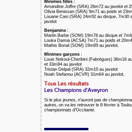
Minimes filles
:
Amandine Joffre (SRA) 26m72 au javelot et 
Olivia Benissan (SRA) 9m71 au poids et 23m6
Louane Casi (SRA) 24m92 au disque, 7m30 a
javelot
Benjamins
:
Martin Barbe (SOM) 19m78 au disque et 7m6
Louka Damia (ACSA) 7m71 au poids et 20m4
Mathis Bonal (SOM) 19m89 au javelot.
Minimes garçons
:
Louis Nekoul-Cheribini (Fabrègues) 36m16 a
et 33m84 au javelot
Tristan Delpal (SRA) 32m10 au javelot
Noah Stefanou (ACVR) 31m64 au javelot.
Tous
Les résultats
Les Champions d'Aveyron
Si le plus jeunes, n’auront pas de championnat
autres, on va les retrouver le 8 février à Tou
championnats d’Occitanie.