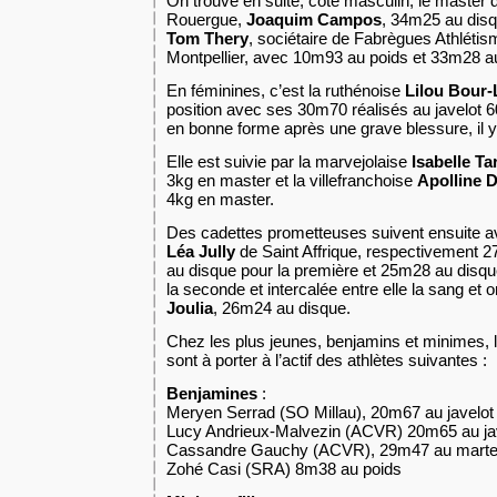
On trouve en suite, côté masculin, le master d
Rouergue,
Joaquim Campos
, 34m25 au disqu
Tom Thery
, sociétaire de Fabrègues Athlétis
Montpellier, avec 10m93 au poids et 33m28 a
En féminines, c’est la ruthénoise
Lilou Bour-
position avec ses 30m70 réalisés au javelot 
en bonne forme après une grave blessure, il 
Elle est suivie par la marvejolaise
Isabelle T
3kg en master et la villefranchoise
Apolline 
4kg en master.
Des cadettes prometteuses suivent ensuite 
Léa
Jully
de Saint Affrique, respectivement 
au disque pour la première et 25m28 au disq
la seconde et intercalée entre elle la sang et o
Joulia
, 26m24 au disque.
Chez les plus jeunes, benjamins et minimes, l
sont à porter à l’actif des athlètes suivantes :
Benjamines
:
Meryen Serrad (SO Millau), 20m67 au javelot
Lucy Andrieux-Malvezin (ACVR) 20m65 au ja
Cassandre Gauchy (ACVR), 29m47 au mart
Zohé Casi (SRA) 8m38 au poids