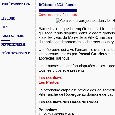
ATHLÉ COMPÉTITION
10 Décembre 2024 - Laurent
Compétitions
/
Résultats
LES CLUBS
LIENS
Samedi, alors que la tempête soufflait fort, c’
qui sont venus disputer, dans le cadre grand
PAGE FACEBOOK
sous les yeux du Maire de la Ville
Christian 
du challenge départemental de cross-country.
REVUE DE PRESSE
Une épreuve qui a vu l’ensemble des clubs d
les parcours tracés par
Pascal Couderc
et so
FRÉQUENTATION SITE
appréciés par tous.
Les courses ont été fort disputées et les plac
tous les clubs être présents.
Les résultats
Les Photos
La prochaine étape est prévue dès ce samedi, 
Villefranche de Rouergue au domaine de Lauri
Les résultats des Haras de Rodez
Poussines
:
1. Rym Ghenin (SRA)