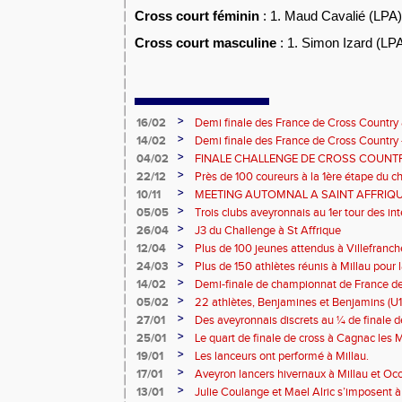
Cross court féminin
: 1. Maud Cavalié (LPA)
Cross court masculine
: 1. Simon Izard (LP
>
16/02
Demi finale des France de Cross Country 
BEF BEM a honoré le maillot!
>
14/02
Demi finale des France de Cross Country -
sélection Aveyron BEF BEM motivée!
>
04/02
FINALE CHALLENGE DE CROSS COUNTR
PANAT
>
22/12
Près de 100 coureurs à la 1ère étape du c
de Rouergue
>
10/11
MEETING AUTOMNAL A SAINT AFFRIQ
>
05/05
Trois clubs aveyronnais au 1er tour des i
>
26/04
J3 du Challenge à St Affrique
>
12/04
Plus de 100 jeunes attendus à Villefranc
>
24/03
Plus de 150 athlètes réunis à Millau pour 
piste
>
14/02
Demi-finale de championnat de France de
et Benjamins Aveyronnais dans la boue du
>
05/02
22 athlètes, Benjamines et Benjamins (U1
lors des 1/2 Finales des France de Cross
>
27/01
Des aveyronnais discrets au ¼ de finale d
>
25/01
Le quart de finale de cross à Cagnac les M
Tarbes
>
19/01
Les lanceurs ont performé à Millau.
>
17/01
Aveyron lancers hivernaux à Millau et Oc
Bompas
>
13/01
Julie Coulange et Mael Alric s’imposent 