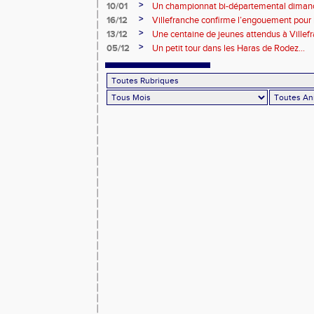
>
10/01
Un championnat bi-départemental dimanc
la fête soit belle !!!
>
16/12
Villefranche confirme l’engouement pour l
>
13/12
Une centaine de jeunes attendus à Villef
>
05/12
Un petit tour dans les Haras de Rodez...