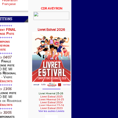
Fédération
Française
CDR AVEYRON
TITIONS
++++++
ent FINAL
Livret Estival 2026
nge Piste
++++++
mpions
veyron
iste
++++++
di 04/07
t Finale
nge piste
O BE MI
g Régional
 - Vabre
ésultats
++++++
di 13/06
*****************
lenge piste
Livret Hivernal 25-26
O BE MI
Livret Estival 2025
Livret Hivernal 24-25
he de Rouergue
Livret Estival 2024
ésultats
Livret Hivernal 23-24
++++++
Livret Estival 2023
Voir les autres Livrets
di 30/05
mpionnats
_______