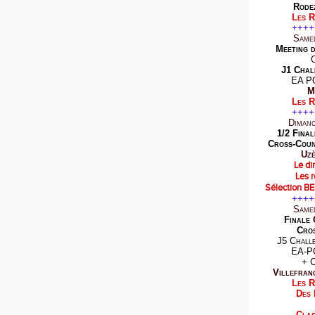
Rode
Les R
++++
Same
Meeting 
J1 Chal
EA P
M
Les R
++++
Diman
1/2 Fina
Cross-Coun
Uzè
Le di
Les r
Sélection B
++++
Same
Finale
Cro
J5 Chall
EA-P
+ 
Villefran
Les R
Des 
Clas