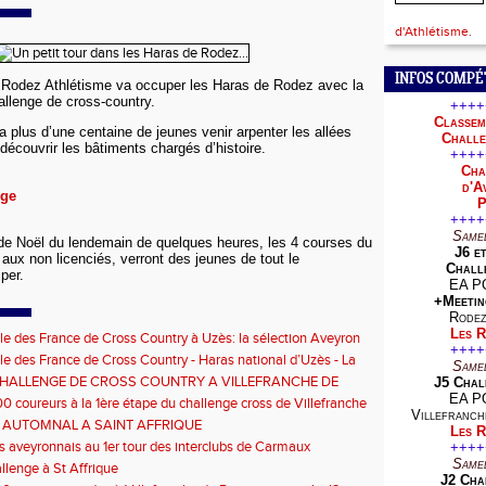
d'Athlétisme.
INFOS COMPÉ
 Rodez Athlétisme va occuper les Haras de Rodez avec la
lenge de cross-country.
++++
Classem
a plus d’une centaine de jeunes venir arpenter les allées
Challe
 découvrir les bâtiments chargés d’histoire.
++++
Cha
d'A
nge
P
++++
Same
de Noël du lendemain de quelques heures, les 4 courses du
J6 e
ux non licenciés, verront des jeunes de tout le
Challe
per.
EA P
+Meetin
Rodez
Les R
le des France de Cross Country à Uzès: la sélection Aveyron
++++
 honoré le maillot!
le des France de Cross Country - Haras national d’Uzès - La
Same
 Aveyron BEF BEM motivée!
CHALLENGE DE CROSS COUNTRY A VILLEFRANCHE DE
J5 Chal
EA P
00 coureurs à la 1ère étape du challenge cross de Villefranche
Villefranc
gue
 AUTOMNAL A SAINT AFFRIQUE
Les R
bs aveyronnais au 1er tour des interclubs de Carmaux
++++
Same
llenge à St Affrique
J2 Cha