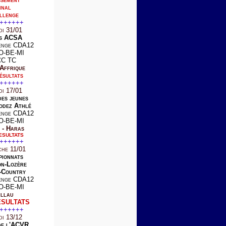
inal
llenge
++++++
di 31/01
s ACSA
enge CDA12
O-BE-MI
CC TC
 Affrique
ésultats
++++++
di 17/01
des jeunes
odez Athlé
enge CDA12
O-BE-MI
 - Haras
ESULTATS
++++++
che 11/01
ionnats
n-Lozère
-Country
enge CDA12
O-BE-MI
llau
ESULTATS
++++++
di 13/12
de l'ACVR