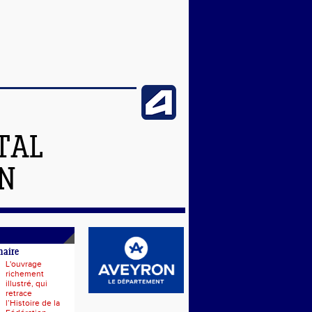
TAL
N
naire
L'ouvrage
richement
illustré, qui
retrace
l’Histoire de la