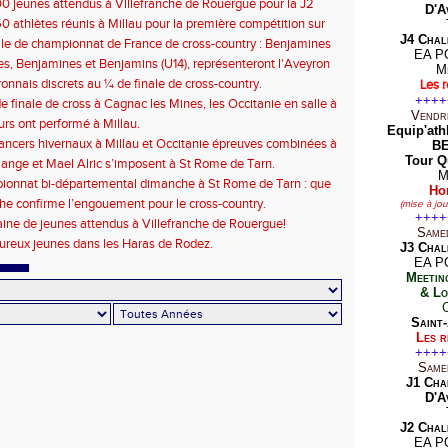
00 jeunes attendus à Villefranche de Rouergue pour la J2
D'A
50 athlètes réunis à Millau pour la première compétition sur
J4 Chal
le de championnat de France de cross-country : Benjamines
EA P
ins Aveyronnais dans la boue du parc de Vabre !
es, Benjamines et Benjamins (U14), représenteront l'Aveyron
M
1/2 Finales des France de Cross Country de Rodez
onnais discrets au ¼ de finale de cross-country.
Les r
++++
de finale de cross à Cagnac les Mines, les Occitanie en salle à
Vendr
urs ont performé à Millau.
Equip'ath
ancers hivernaux à Millau et Occitanie épreuves combinées à
BE
Tour Qu
lange et Mael Alric s’imposent à St Rome de Tarn.
M
ionnat bi-départemental dimanche à St Rome de Tarn : que
Hor
t belle !!!
che confirme l’engouement pour le cross-country.
(mise à jo
++++
ine de jeunes attendus à Villefranche de Rouergue!
Same
ureux jeunes dans les Haras de Rodez.
J3 Chal
EA P
Meetin
& Lo
Saint
Les r
++++
Same
J1 Cha
D'A
J2 Chal
EA P