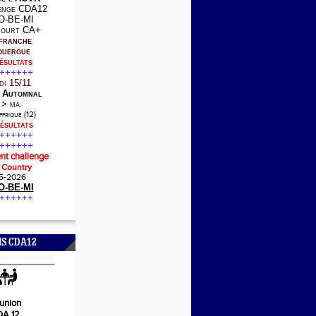
enge CDA12
O-BE-MI
court CA+
efranche
ouergue
ésultats
++++++
di 15/11
 Automnal
 > ma
frique (12)
ésultats
++++++
++++++
nt challenge
 Country
5-2026
O-BE-MI
++++++
S CDA12
___________
union
A 12