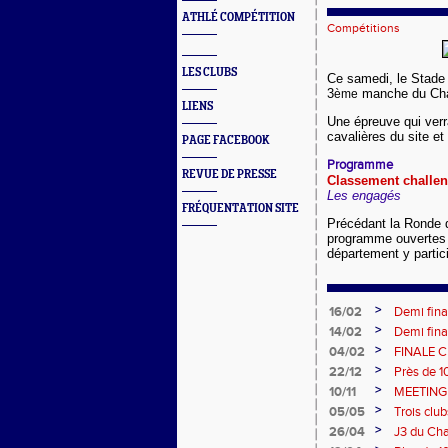
ATHLÉ COMPÉTITION
Compétitions
LES CLUBS
Ce samedi, le Stade
3
manche du Chal
ème
LIENS
Une épreuve qui verr
cavalières du site et
PAGE FACEBOOK
Programme
REVUE DE PRESSE
Classement challe
Les engagés
FRÉQUENTATION SITE
Précédant la Ronde 
programme ouvertes a
département y partici
>
16/02
Demi fina
BEF BEM a
>
14/02
Demi fina
sélection
>
04/02
FINALE 
PANAT
>
22/12
Près de 1
de Rouer
>
10/11
MEETING
>
05/05
Trois clu
>
26/04
J3 du Cha