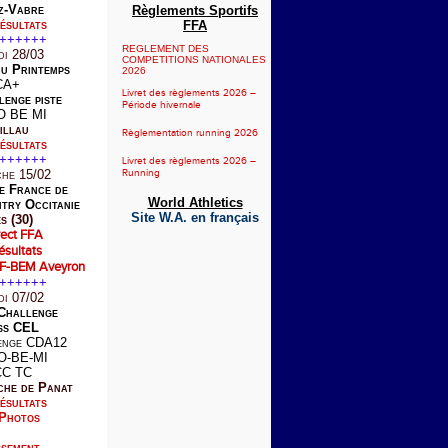
z-Vabre
Règlements Sportifs
ésultats
FFA
++++++
REGLEMENT DES
di 28/03
COMPETITIONS NATIONALES ESTIVALES
du Printemps
2026
CA+
Livret des règlements 2026 –
lenge piste
Période hivernale
O BE MI
illau
Règlementation running 2026
ésultats
++++++
Livret des règlements 2026 –
che 15/02
Running
le France de
World Athletics
try Occitanie
Site W.A. en français
s (30)
rect FFA
ésultats
EF-BEM Aveyron
++++++
di 07/02
 Challenge
ss CEL
enge CDA12
O-BE-MI
CC TC
che de Panat
ésultats
Photos
sement