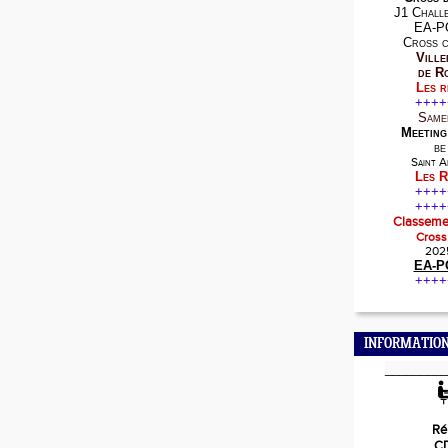
J1 Chall
EA-P
Cross 
Vill
de R
Les r
++++
Same
Meeting
be
Saint Af
Les R
++++
++++
Classeme
Cross
202
EA-P
++++
INFORMATION
_________
Ré
CD