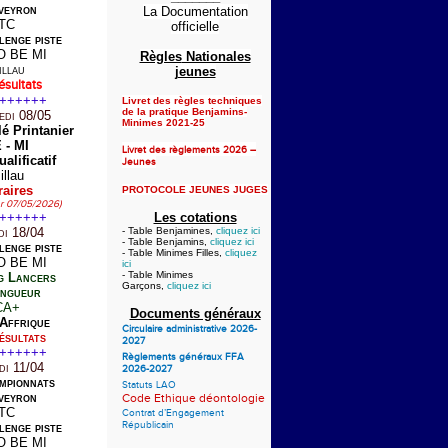
veyron
La Documentation
TC
officielle
lenge piste
O BE MI
Règles
Nationales
illau
jeunes
ésultats
++++++
Livret des règles techniques
de la pratique Benjamins-
edi 08/05
Minimes 2021-25
lé Printanier
 - MI
Livret des règlements 2026 –
alificatif
Jeunes
illau
aires
PROTOCOLE JEUNES JUGES
ur 07/05/2026)
++++++
Les cotations
di 18/04
- Table Benjamines,
cliquez ici
- Table Benjamins,
cliquez ici
lenge piste
- Table Minimes Filles,
cliquez
O BE MI
ici
- Table Minimes
g Lancers
Garçons,
cliquez ici
ngueur
CA+
Documents généraux
-Affrique
Circulaire administrative 2026-
ésultats
2027
++++++
Règlements généraux FFA
di 11/04
2026-2027
mpionnats
Statuts LAO
veyron
Code Ethique déontologie
TC
Contrat d’Engagement
Républicain
lenge piste
O BE MI