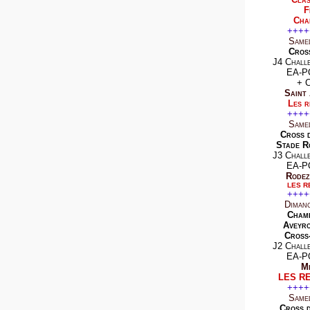
F
Cha
++++
Same
Cros
J4 Chall
EA-P
+ 
Saint
Les r
++++
Same
Cross 
Stade R
J3 Chall
EA-P
Rodez
LES R
++++
Diman
Champ
Aveyro
Cross
J2 Chall
EA-P
Mi
LES R
++++
Same
Cross 