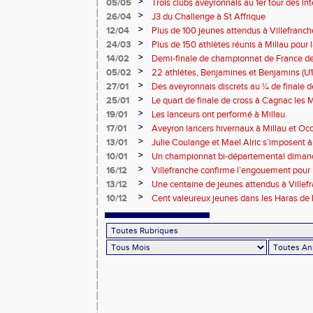
>
05/05
Trois clubs aveyronnais au 1er tour des i
>
26/04
J3 du Challenge à St Affrique
>
12/04
Plus de 100 jeunes attendus à Villefranc
>
24/03
Plus de 150 athlètes réunis à Millau pour 
piste
>
14/02
Demi-finale de championnat de France de
et Benjamins Aveyronnais dans la boue du
>
05/02
22 athlètes, Benjamines et Benjamins (U1
lors des 1/2 Finales des France de Cross
>
27/01
Des aveyronnais discrets au ¼ de finale d
>
25/01
Le quart de finale de cross à Cagnac les M
Tarbes
>
19/01
Les lanceurs ont performé à Millau.
>
17/01
Aveyron lancers hivernaux à Millau et Oc
Bompas
>
13/01
Julie Coulange et Mael Alric s’imposent 
>
10/01
Un championnat bi-départemental dimanc
la fête soit belle !!!
>
16/12
Villefranche confirme l’engouement pour l
>
13/12
Une centaine de jeunes attendus à Villef
>
10/12
Cent valeureux jeunes dans les Haras de