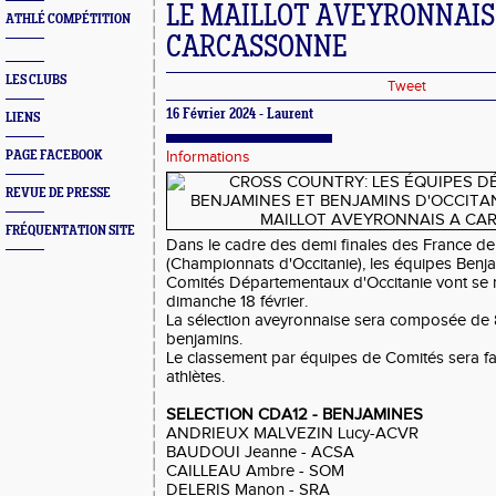
LE MAILLOT AVEYRONNAIS
ATHLÉ COMPÉTITION
CARCASSONNE
LES CLUBS
Tweet
16 Février 2024 - Laurent
LIENS
PAGE FACEBOOK
Informations
REVUE DE PRESSE
FRÉQUENTATION SITE
Dans le cadre des demi finales des France d
(Championnats d'Occitanie), les équipes Benj
Comités Départementaux d'Occitanie vont se 
dimanche 18 février.
La sélection aveyronnaise sera composée de 
benjamins.
Le classement par équipes de Comités sera fai
athlètes.
SELECTION CDA12 - BENJAMINES
ANDRIEUX MALVEZIN Lucy-ACVR
BAUDOUI Jeanne - ACSA
CAILLEAU Ambre - SOM
DELERIS Manon - SRA