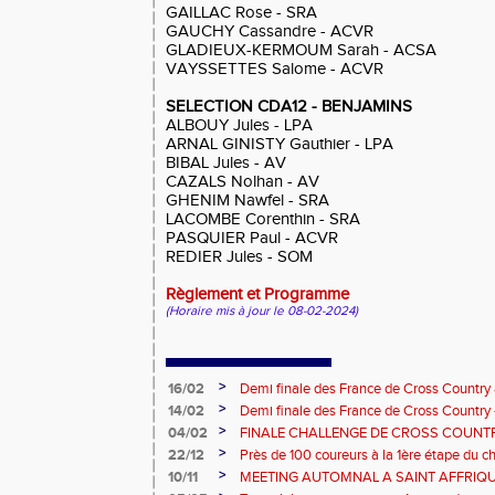
GAILLAC Rose - SRA
GAUCHY Cassandre - ACVR
GLADIEUX-KERMOUM Sarah - ACSA
VAYSSETTES Salome - ACVR
SELECTION CDA12 - BENJAMINS
ALBOUY Jules - LPA
ARNAL GINISTY Gauthier - LPA
BIBAL Jules - AV
CAZALS Nolhan - AV
GHENIM Nawfel - SRA
LACOMBE Corenthin - SRA
PASQUIER Paul - ACVR
REDIER Jules - SOM
Règlement et Programme
(Horaire mis à jour le 08-02-2024)
>
16/02
Demi finale des France de Cross Country 
BEF BEM a honoré le maillot!
>
14/02
Demi finale des France de Cross Country -
sélection Aveyron BEF BEM motivée!
>
04/02
FINALE CHALLENGE DE CROSS COUNTR
PANAT
>
22/12
Près de 100 coureurs à la 1ère étape du c
de Rouergue
>
10/11
MEETING AUTOMNAL A SAINT AFFRIQ