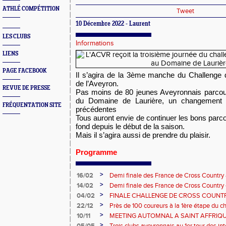
ATHLÉ COMPÉTITION
Tweet
10 Décembre 2022 - Laurent
LES CLUBS
Informations
LIENS
PAGE FACEBOOK
Il s’agira de la 3ème manche du Challenge 
de l’Aveyron.
REVUE DE PRESSE
Pas moins de 80 jeunes Aveyronnais parcour
du
Domaine de Laurière, un changement 
FRÉQUENTATION SITE
précédentes
Tous auront envie de continuer les bons parc
fond depuis le début de la saison.
Mais il s’agira aussi de prendre du plaisir.
Programme
>
16/02
Demi finale des France de Cross Country 
BEF BEM a honoré le maillot!
>
14/02
Demi finale des France de Cross Country -
sélection Aveyron BEF BEM motivée!
>
04/02
FINALE CHALLENGE DE CROSS COUNTR
PANAT
>
22/12
Près de 100 coureurs à la 1ère étape du c
de Rouergue
>
10/11
MEETING AUTOMNAL A SAINT AFFRIQ
>