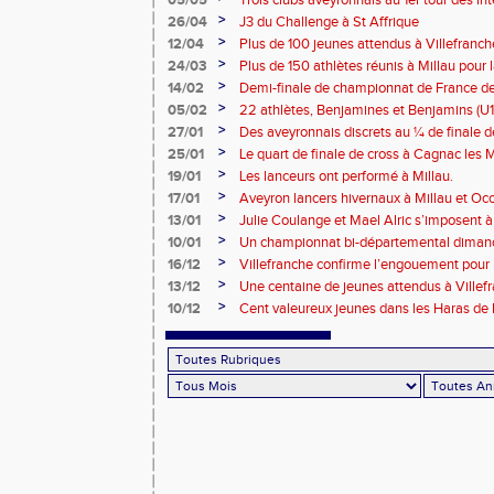
05/05
Trois clubs aveyronnais au 1er tour des i
>
26/04
J3 du Challenge à St Affrique
>
12/04
Plus de 100 jeunes attendus à Villefranc
>
24/03
Plus de 150 athlètes réunis à Millau pour 
piste
>
14/02
Demi-finale de championnat de France de
et Benjamins Aveyronnais dans la boue du
>
05/02
22 athlètes, Benjamines et Benjamins (U1
lors des 1/2 Finales des France de Cross
>
27/01
Des aveyronnais discrets au ¼ de finale d
>
25/01
Le quart de finale de cross à Cagnac les M
Tarbes
>
19/01
Les lanceurs ont performé à Millau.
>
17/01
Aveyron lancers hivernaux à Millau et Oc
Bompas
>
13/01
Julie Coulange et Mael Alric s’imposent 
>
10/01
Un championnat bi-départemental dimanc
la fête soit belle !!!
>
16/12
Villefranche confirme l’engouement pour l
>
13/12
Une centaine de jeunes attendus à Villef
>
10/12
Cent valeureux jeunes dans les Haras de