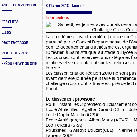
ATHLÉ COMPÉTITION
8 Février 2018 - Laurent
Informations
LES CLUBS
LIENS
La quatrième et avant-dernière journée du Ch
parrainé par le Conseil Départemental de l’Ave
PAGE FACEBOOK
comité départemental d’athlétisme est organi
10 février, à Saint Affrique, au stade du lycée S
REVUE DE PRESSE
Les courses sont réservées aux catégories Éc
minimes et se dérouleront sur les pelouses à 
FRÉQUENTATION SITE
la piste.
Les classements de l’édition 2018 ne sont pas 
avant-dernière journée peut faire la différenc
challenge cross dont la finale est prévue le 3 
Panat.
Le classement provisoire
Pour l’instant, les 3 premiers du classement so
Ecolé Athlé filles : Agathe Durand (CEL) – Juli
Lucie Dupin-Maurin (ACSA)
Ecole Athlé garçons : Alban Marty (ACVR) – M
Léo Teixeira (SRA)
Poussines : Gwladys Bouzat (CEL) – Nerline F
Laurens (SRA)