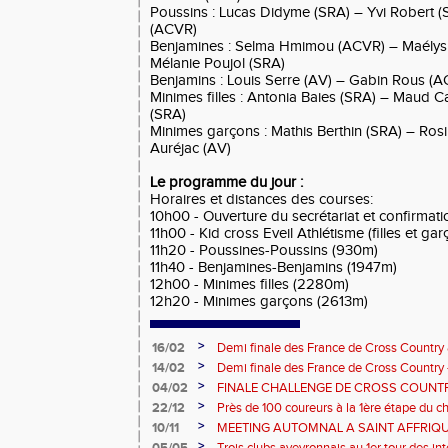
Poussins : Lucas Didyme (SRA) – Yvi Robert (
(ACVR)
Benjamines : Selma Hmimou (ACVR) – Maélys 
Mélanie Poujol (SRA)
Benjamins : Louis Serre (AV) – Gabin Rous (
Minimes filles : Antonia Baies (SRA) – Maud 
(SRA)
Minimes garçons : Mathis Berthin (SRA) – Rosi
Auréjac (AV)
Le programme du jour :
Horaires et distances des courses:
10h00 - Ouverture du secrétariat et confirma
11h00 - Kid cross Eveil Athlétisme (filles et ga
11h20 - Poussines-Poussins (930m)
11h40 - Benjamines-Benjamins (1947m)
12h00 - Minimes filles (2280m)
12h20 - Minimes garçons (2613m)
>
16/02
Demi finale des France de Cross Country 
BEF BEM a honoré le maillot!
>
14/02
Demi finale des France de Cross Country -
sélection Aveyron BEF BEM motivée!
>
04/02
FINALE CHALLENGE DE CROSS COUNTR
PANAT
>
22/12
Près de 100 coureurs à la 1ère étape du c
de Rouergue
>
10/11
MEETING AUTOMNAL A SAINT AFFRIQ
>