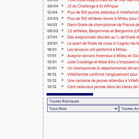
05/05
Trois clubs aveyronnais au 1er tour des i
>
26/04
J3 du Challenge à St Affrique
>
12/04
Plus de 100 jeunes attendus à Villefranc
>
24/03
Plus de 150 athlètes réunis à Millau pour 
piste
>
14/02
Demi-finale de championnat de France de
et Benjamins Aveyronnais dans la boue du
>
05/02
22 athlètes, Benjamines et Benjamins (U1
lors des 1/2 Finales des France de Cross
>
27/01
Des aveyronnais discrets au ¼ de finale d
>
25/01
Le quart de finale de cross à Cagnac les M
Tarbes
>
19/01
Les lanceurs ont performé à Millau.
>
17/01
Aveyron lancers hivernaux à Millau et Oc
Bompas
>
13/01
Julie Coulange et Mael Alric s’imposent 
>
10/01
Un championnat bi-départemental dimanc
la fête soit belle !!!
>
16/12
Villefranche confirme l’engouement pour l
>
13/12
Une centaine de jeunes attendus à Villef
>
10/12
Cent valeureux jeunes dans les Haras de